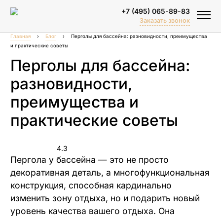
+7 (495) 065-89-83
Заказать звонок
Главная
›
Блог
›
Перголы для бассейна: разновидности, преимущества
и практические советы
Перголы для бассейна:
разновидности,
преимущества и
практические советы
Биоклиматические перголы
Тентовые перголы
4.3
Пергола у бассейна — это не просто
Зимний сад
декоративная деталь, а многофункциональная
Объектные решения
конструкция, способная кардинально
Спортивные площадки
изменить зону отдыха, но и подарить новый
уровень качества вашего отдыха. Она
Перголы для бассейна