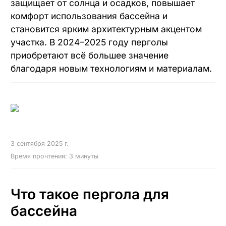
защищает от солнца и осадков, повышает
Перголы на крыше
комфорт использования бассейна и
Алюминиевые перголы
становится ярким архитектурным акцентом
Пергола для гаража
участка. В 2024–2025 году перголы
приобретают всё большее значение
Перголы для ресторана
благодаря новым технологиям и материалам.
Zip-системы
Рафшторы
3 сентября 2025 г.
Время прочтения: 3 минуты
Гильотинные системы
Раздвижное безрамное остекление
Что такое пергола для
Раздвижное остекление со стеклопакетом
бассейна
Порталы