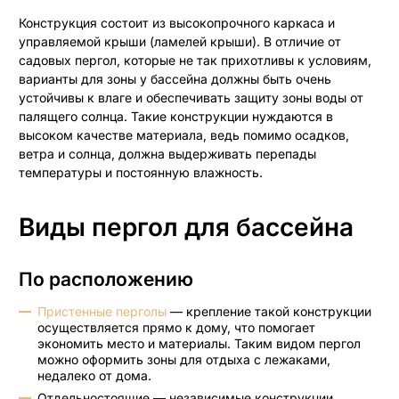
Складные панорамные двери
Конструкция состоит из высокопрочного каркаса и
управляемой крыши (ламелей крыши). В отличие от
Раздвижные панорамные двери
садовых пергол, которые не так прихотливы к условиям,
варианты для зоны у бассейна должны быть очень
HS-порталы
устойчивы к влаге и обеспечивать защиту зоны воды от
палящего солнца. Такие конструкции нуждаются в
высоком качестве материала, ведь помимо осадков,
ветра и солнца, должна выдерживать перепады
Маркизы открытого типа
температуры и постоянную влажность.
Витринные маркизы
Виды пергол для бассейна
Выдвижные маркизы
Вертикальные маркизы
По расположению
Кассетные маркизы
Пристенные перголы
— крепление такой конструкции
осуществляется прямо к дому, что помогает
экономить место и материалы. Таким видом пергол
можно оформить зоны для отдыха с лежаками,
недалеко от дома.
Отдельностоящие — независимые конструкции,