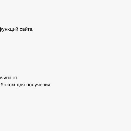
функций сайта.
ачинают
кбоксы для получения