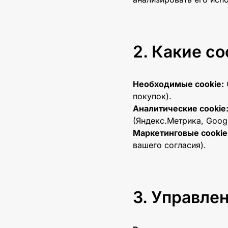
Спортивные площадки
Перголы для бассейна
Перголы на крыше
Какие co
Алюминиевые перголы
Пергола для гаража
Необходимые cookie:
покупок).
Перголы для ресторана
Аналитические cookie
(Яндекс.Метрика, Google
Маркетинговые cookie
вашего согласия).
Zip-системы
Рафшторы
Управлен
Гильотинные системы