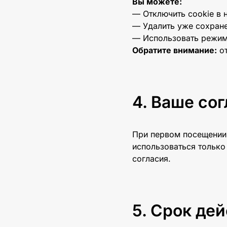
Вы можете:
Раздвижное безрамное остекление
— Отключить cookie в 
— Удалить уже сохран
Раздвижное остекление со стеклопакетом
— Использовать режим 
Обратите внимание:
от
Порталы
Складные панорамные двери
Раздвижные панорамные двери
Ваше сог
HS-порталы
При первом посещении 
использоваться только
согласия.
Маркизы открытого типа
Витринные маркизы
Выдвижные маркизы
Срок дей
Вертикальные маркизы