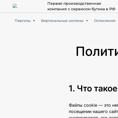
Первая производственная
компания с сервисом бутика в РФ
Перголы
Вертикальные системы
Остекление
Поли
Биоклиматические перголы
Что такое
Тентовые перголы
Зимний сад
Файлы cookie — это не
Объектные решения
посещении нашего сайта
анализировать его исп