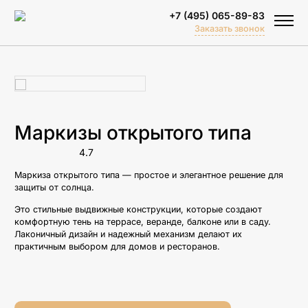
+7 (495) 065-89-83
Заказать звонок
Маркизы открытого типа
4.7
Маркиза открытого типа — простое и элегантное решение для
Биоклиматические перголы
защиты от солнца.
Тентовые перголы
Это стильные выдвижные конструкции, которые создают
комфортную тень на террасе, веранде, балконе или в саду.
Зимний сад
Лаконичный дизайн и надежный механизм делают их
практичным выбором для домов и ресторанов.
Объектные решения
Спортивные площадки
Перголы для бассейна