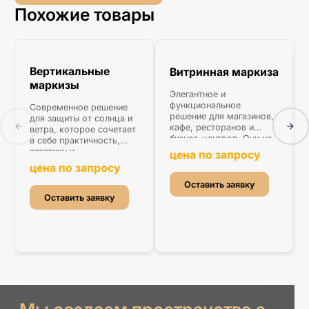
Похожие товары
Вертикальные
Витринная маркиза
маркизы
Элегантное и
функциональное
Современное решение
решение для магазинов,
для защиты от солнца и
кафе, ресторанов и
ветра, которое сочетает
бизнес-центров. Они не
в себе практичность,
только защищают
эстетику и
цена по запросу
витрину от палящего
долговечность. Они
цена по запросу
солнца и осадков, но
идеально подходят для
и увеличивают
Оставить заявку
террас, балконов, летних
привлекательность
кафе и частных домов,
Оставить заявку
фасада, притягивая
создавая комфортную
внимание прохожих.
зону отдыха и эффектно
дополняя архитектуру.