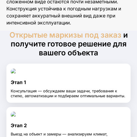
сложенном виде остаются почти незаметными.
Складные панорамные двери
Конструкция устойчива к погодным нагрузкам и
сохраняет аккуратный внешний вид даже при
Раздвижные панорамные двери
интенсивной эксплуатации.
HS-порталы
Открытые маркизы под заказ
и
получите готовое решение для
вашего объекта
Маркизы открытого типа
Витринные маркизы
Выдвижные маркизы
Этап 1
Вертикальные маркизы
Консультация — обсуждаем ваши задачи, требования к
стилю, автоматизации и подбираем оптимальные варианты.
Кассетные маркизы
Этап 2
Выезд на объект и замеры — анализируем климат,