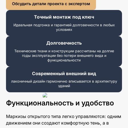
Обсудить детали проекта с экспертом
Перголы на крыше
Алюминиевые перголы
Точный монтаж под ключ
Пергола для гаража
Идеальная подгонка и гарантией долговечности в любых
условиях
Перголы для ресторана
Долговечность
Технические ткани и конструкции рассчитаны на долгие
годы эксплуатации без потери внешнего вида и
функциональности
Zip-системы
Рафшторы
Современный внешний вид
лаконичный дизайн гармонично вписывается в архитектуру
зданий
Гильотинные системы
Функциональность и удобство
Раздвижное безрамное остекление
Раздвижное остекление со стеклопакетом
Маркизы открытого типа легко управляются: одним
движением они создают комфортную тень, а в
Порталы