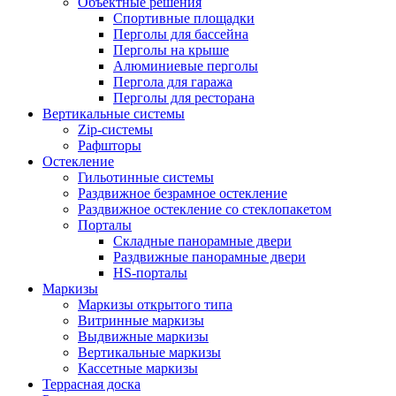
Объектные решения
Спортивные площадки
Перголы для бассейна
Перголы на крыше
Алюминиевые перголы
Пергола для гаража
Перголы для ресторана
Вертикальные системы
Zip-системы
Рафшторы
Остекление
Гильотинные системы
Раздвижное безрамное остекление
Раздвижное остекление со стеклопакетом
Порталы
Складные панорамные двери
Раздвижные панорамные двери
HS-порталы
Маркизы
Маркизы открытого типа
Витринные маркизы
Выдвижные маркизы
Вертикальные маркизы
Кассетные маркизы
Террасная доска