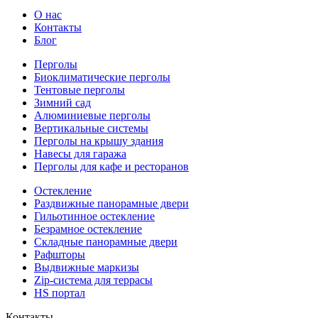
О нас
Контакты
Блог
Перголы
Биоклиматические перголы
Тентовые перголы
Зимний сад
Алюминиевые перголы
Вертикальные системы
Перголы на крышу здания
Навесы для гаража
Перголы для кафе и ресторанов
Остекление
Раздвижные панорамные двери
Гильотинное остекление
Безрамное остекление
Складные панорамные двери
Рафшторы
Выдвижные маркизы
Zip-система для террасы
HS портал
Контакты