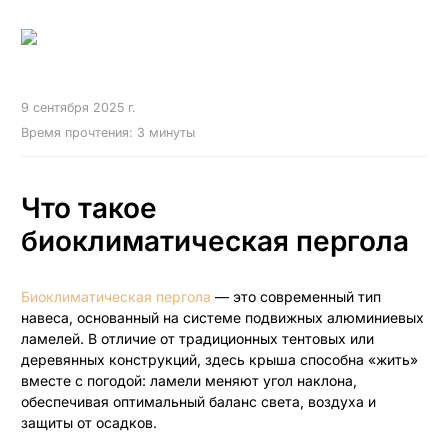
Складные панорамные двери
Раздвижные панорамные двери
HS-порталы
9 сентября 2025 г.
Время прочтения: 3 минуты
Маркизы открытого типа
Что такое
Витринные маркизы
биоклиматическая пергола
Выдвижные маркизы
Вертикальные маркизы
Биоклиматическая пергола
— это современный тип
навеса, основанный на системе подвижных алюминиевых
Кассетные маркизы
ламелей. В отличие от традиционных тентовых или
деревянных конструкций, здесь крыша способна «жить»
вместе с погодой: ламели меняют угол наклона,
обеспечивая оптимальный баланс света, воздуха и
защиты от осадков.