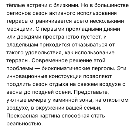
Перголы на крыше
тёплые встречи с близкими. Но в большинстве
регионов сезон активного использования
Алюминиевые перголы
террасы ограничивается всего несколькими
Пергола для гаража
месяцами. С первыми прохладными днями
Перголы для ресторана
или дождями пространство пустеет, и
владельцам приходится отказываться от
такого удовольствия, как использование
террасы. Современное решение этой
Zip-системы
проблемы — биоклиматические перголы. Эти
инновационные конструкции позволяют
Рафшторы
продлить сезон отдыха на свежем воздухе с
весны до поздней осени. Представьте,
уютные вечера у каминной зоны, на открытом
Гильотинные системы
воздухе, в окружении вашей семьи.
Раздвижное безрамное остекление
Прекрасная картина способная стать
Раздвижное остекление со стеклопакетом
реальностью.
Порталы