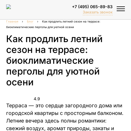
+7 (495) 065-89-83
Заказать звонок
Главная
›
Блог
›
Как продлить летний сезон на террасе:
биоклиматические перголы для уютной осени
Как продлить летний
сезон на террасе:
биоклиматические
перголы для уютной
Биоклиматические перголы
осени
Тентовые перголы
Зимний сад
4.9
Терраса — это сердце загородного дома или
Объектные решения
городской квартиры с просторным балконом.
Спортивные площадки
Летние вечера здесь полны романтики:
Перголы для бассейна
свежий воздух, аромат природы, закаты и