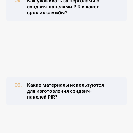
Как ухаживать за перголами с
сэндвич-панелями PIR и каков
срок их службы?
Регулярно очищайте поверхность панелей от грязи и
пыли водой.
Проверяйте герметичность стыков и целостность
уплотнителей.
Срок службы таких конструкций может достигать 20-
30 лет при правильной эксплуатации и периодическом
уходе.
Какие материалы используются
для изготовления сэндвич-
панелей PIR?
Внутренний слой
: пенополиизоцианурат (PIR) для
теплоизоляции;
Внешние слои
: сталь с полимерным покрытием,
алюминий или оцинкованная сталь для защиты и