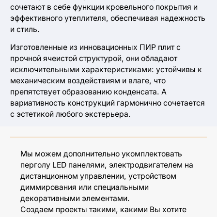
сочетают в себе функции кровельного покрытия и
Складные панорамные двери
эффективного утеплителя, обеспечивая надежность
Раздвижные панорамные двери
и стиль.
HS-порталы
Изготовленные из инновационных ПИР плит с
прочной ячеистой структурой, они обладают
исключительными характеристиками: устойчивы к
механическим воздействиям и влаге, что
препятствует образованию конденсата. А
Маркизы открытого типа
вариативность конструкций гармонично сочетается
Витринные маркизы
с эстетикой любого экстерьера.
Выдвижные маркизы
Вертикальные маркизы
Мы можем дополнительно укомплектовать
Кассетные маркизы
перголу LED панелями, электродвигателем на
дистанционном управлении, устройством
диммирования или специальными
декоративными элементами.
Создаем проекты такими, какими Вы хотите